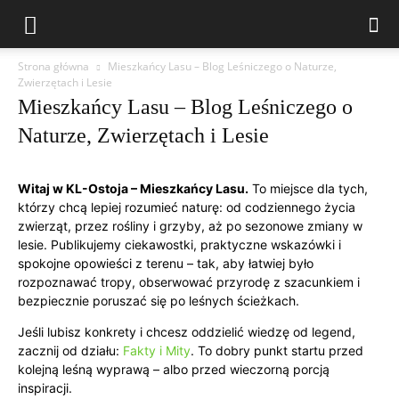
Strona główna
Mieszkańcy Lasu – Blog Leśniczego o Naturze,
Zwierzętach i Lesie
Mieszkańcy Lasu – Blog Leśniczego o
Naturze, Zwierzętach i Lesie
Witaj w KL-Ostoja – Mieszkańcy Lasu.
To miejsce dla tych,
którzy chcą lepiej rozumieć naturę: od codziennego życia
zwierząt, przez rośliny i grzyby, aż po sezonowe zmiany w
lesie. Publikujemy ciekawostki, praktyczne wskazówki i
spokojne opowieści z terenu – tak, aby łatwiej było
rozpoznawać tropy, obserwować przyrodę z szacunkiem i
bezpiecznie poruszać się po leśnych ścieżkach.
Jeśli lubisz konkrety i chcesz oddzielić wiedzę od legend,
zacznij od działu:
Fakty i Mity
. To dobry punkt startu przed
kolejną leśną wyprawą – albo przed wieczorną porcją
inspiracji.