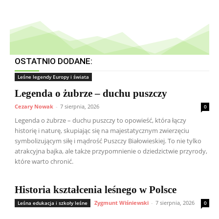
OSTATNIO DODANE:
Leśne legendy Europy i świata
Legenda o żubrze – duchu puszczy
Cezary Nowak
-
7 sierpnia, 2026
0
Legenda o żubrze – duchu puszczy to opowieść, która łączy
historię i naturę, skupiając się na majestatycznym zwierzęciu
symbolizującym siłę i mądrość Puszczy Białowieskiej. To nie tylko
atrakcyjna bajka, ale także przypomnienie o dziedzictwie przyrody,
które warto chronić.
Historia kształcenia leśnego w Polsce
Zygmunt Wiśniewski
-
7 sierpnia, 2026
Leśna edukacja i szkoły leśne
0