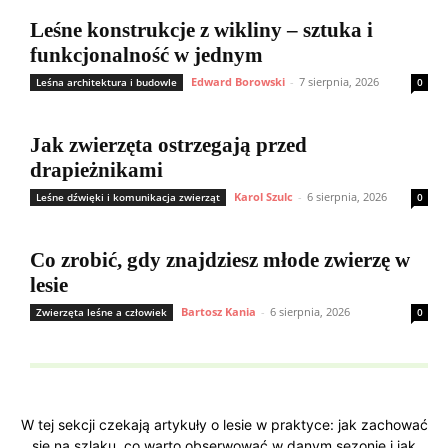
Leśne konstrukcje z wikliny – sztuka i
funkcjonalność w jednym
Edward Borowski
-
7 sierpnia, 2026
Leśna architektura i budowle
0
Jak zwierzęta ostrzegają przed
drapieżnikami
Karol Szulc
-
6 sierpnia, 2026
Leśne dźwięki i komunikacja zwierząt
0
Co zrobić, gdy znajdziesz młode zwierzę w
lesie
Bartosz Kania
-
6 sierpnia, 2026
Zwierzęta leśne a człowiek
0
W tej sekcji czekają artykuły o lesie w praktyce: jak zachować
się na szlaku, co warto obserwować w danym sezonie i jak