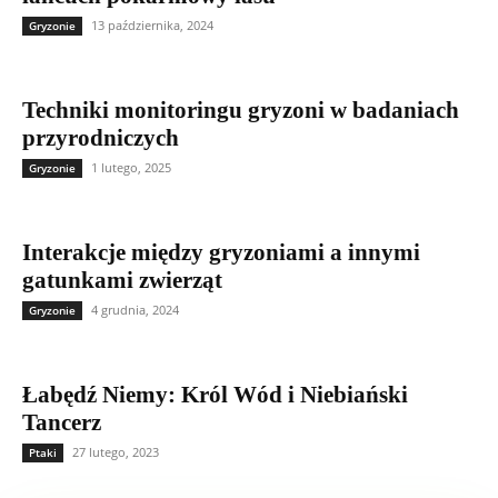
13 października, 2024
Gryzonie
Techniki monitoringu gryzoni w badaniach
przyrodniczych
1 lutego, 2025
Gryzonie
Interakcje między gryzoniami a innymi
gatunkami zwierząt
4 grudnia, 2024
Gryzonie
Łabędź Niemy: Król Wód i Niebiański
Tancerz
27 lutego, 2023
Ptaki