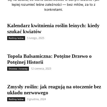
lepiej rozumieć leśne zależności — bez mitów, za to z
konkretami.
Kalendarz kwitnienia roślin leśnych: kiedy
szukać kwiatów
5 lutego, 2025
Rośliny leśne
Topola Balsamiczna: Potężne Drzewo o
Potężnej Historii
12 czerwca, 2023
Drzewa i krzewy
Zmysły roślin: jak reagują na otoczenie bez
układu nerwowego
3 grudnia, 2024
Rośliny leśne