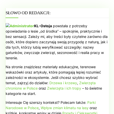
SŁOWO OD REDAKCJI:
KL-Ostoja
powstała z potrzeby
opowiadania o lesie „od środka” – spokojnie, praktycznie i
bez sensacji. Zależy mi, aby treści były czytelne zarówno dla
osób, które dopiero zaczynają swoją przygodę z naturą, jak i
dla tych, którzy lubią weryfikować szczegóły: nazwy
gatunków, zwyczaje zwierząt, sezonowość i realia pracy w
terenie.
Na stronie znajdziesz materiały edukacyjne, terenowe
wskazówki oraz artykuły, które pomagają lepiej rozumieć
zależności w ekosystemie. Jeśli chcesz szybko wybrać
temat, zajrzyj do działów:
Drzewa i krzewy
,
Zwierzęta
chronione w Polsce
oraz
Zwierzęta i ich tropy
– to świetne
kategorie na start.
Interesuje Cię szerszy kontekst? Polecam także:
Parki
Narodowe w Polsce
,
Wpływ zmian klimatu na lasy
oraz
krótkie, konkretne wpisy w dziale
Porady i Ciekawostki
.