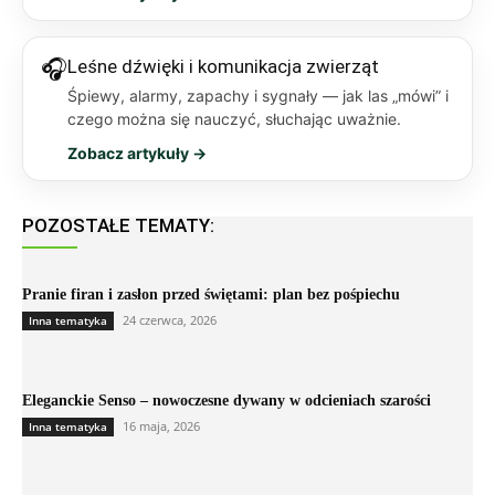
🎧
Leśne dźwięki i komunikacja zwierząt
Śpiewy, alarmy, zapachy i sygnały — jak las „mówi” i
czego można się nauczyć, słuchając uważnie.
Zobacz artykuły →
POZOSTAŁE TEMATY:
Pranie firan i zasłon przed świętami: plan bez pośpiechu
24 czerwca, 2026
Inna tematyka
Eleganckie Senso – nowoczesne dywany w odcieniach szarości
16 maja, 2026
Inna tematyka